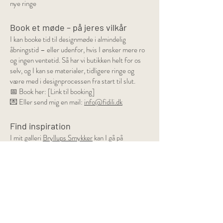
nye ringe
Book et møde – på jeres vilkår
I kan booke tid til designmøde i almindelig
åbningstid – eller udenfor, hvis I ønsker mere ro
og ingen ventetid. Så har vi butikken helt for os
selv, og I kan se materialer, tidligere ringe og
være med i designprocessen fra start til slut.
📅 Book her: [Link til booking]
💌 Eller send mig en mail:
info@fidili.dk
Find inspiration
I mit galleri
Bryllups Smykker
kan I gå på
opdagelse i et udvalg af vielsesringe, jeg tidligere
har lavet.
Vil I vide mere om symbolikken, traditionerne og
processen bag vielsesringe? Så tag et kig i
blogindlægget:
Vielsesringe
Jeg vil glæde mig til at hjælpe jer, med at lave de
vielsesringe, som er helt perfekte for jer.