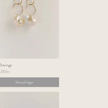
Øreringe
Hurtigvisning
,00 kr.
Ikke på lager