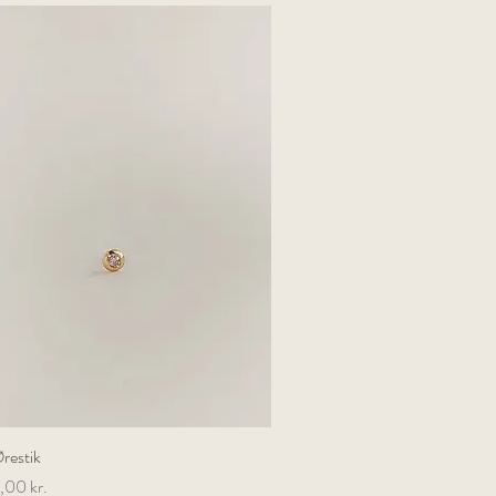
Ørestik
Hurtigvisning
,00 kr.