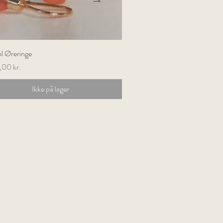
l Øreringe
Hurtigvisning
,00 kr.
Ikke på lager