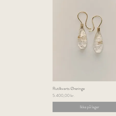
Rutilkvarts Øreringe
Hurtigvisning
Pris
5.400,00 kr.
Ikke på lager