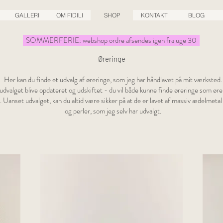
GALLERI
OM FIDILI
SHOP
KONTAKT
BLOG
SOMMERFERIE: webshop ordre afsendes igen fra uge 30
Øreringe
Her kan du finde et udvalg af øreringe, som jeg har håndlavet på mit værksted.
udvalget blive opdateret og udskiftet - du vil både kunne finde øreringe som ør
. Uanset udvalget, kan du altid være sikker på at de er lavet af massiv ædelmeta
og perler, som jeg selv har udvalgt.