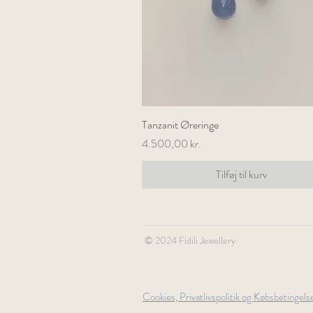
Tanzanit Øreringe
Hurtigvisning
Pris
4.500,00 kr.
Tilføj til kurv
© 2024 Fidili Jewellery
Cookies, Privatlivspolitik og Købsbetingels