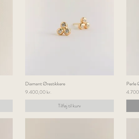
Diamant Ørestikkere
Hurtigvisning
Perle 
Pris
Pris
9.400,00 kr.
4.700
Tilføj til kurv