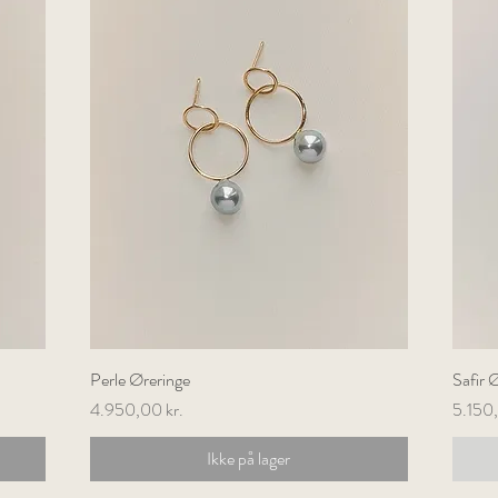
Perle Øreringe
Hurtigvisning
Safir 
Pris
Pris
4.950,00 kr.
5.150,
Ikke på lager