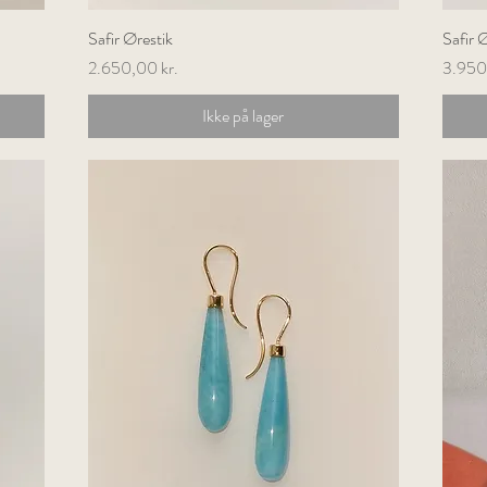
Safir Ørestik
Hurtigvisning
Safir 
Pris
Pris
2.650,00 kr.
3.950
Ikke på lager