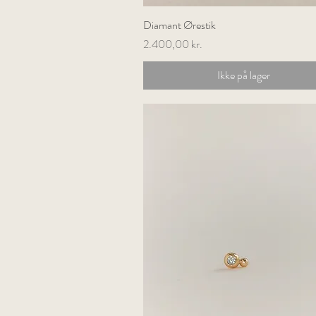
Diamant Ørestik
Hurtigvisning
Pris
2.400,00 kr.
Ikke på lager