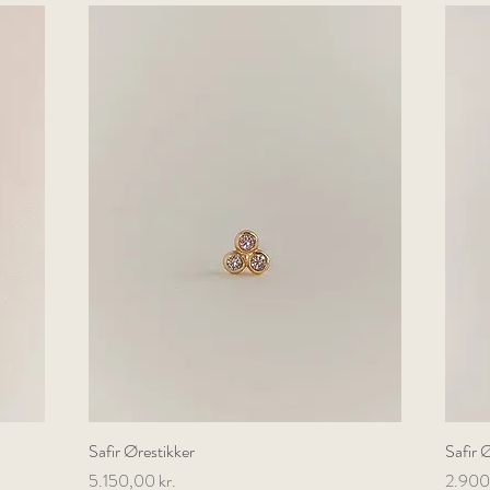
Safir Ørestikker
Hurtigvisning
Safir 
Pris
Pris
5.150,00 kr.
2.900