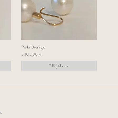
Perle Øreringe
Hurtigvisning
Pris
5.100,00 kr.
Tilføj til kurv
er