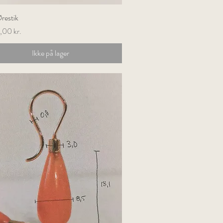
Ørestik
Hurtigvisning
,00 kr.
Ikke på lager