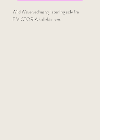
Wild Wave vedhæng i sterling sølv fra
F.VICTORIA kollektionen.
Antal: 1 vedhæng med eller uden kæde
Kæde: Vedhænget kan monteres på
kæde, som afbilledet. Vælg selv længde.
Materiale: Sterling sølv
Overflade: Semi-blank
Da smykket er delvist håndlavet, er alle
mål cirka.